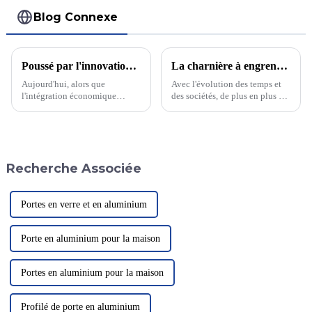
Blog Connexe
Poussé par l'innovation, à la tête d'une nouvelle ère de production industrielle d'aluminium
La charnière à engrenage continu remplace progressivement la charnière traditionnelle avec le développement des temps ?
Aujourd'hui, alors que
Avec l'évolution des temps et
l'intégration économique
des sociétés, de plus en plus de
mondiale et la concurrence
personnes améliorent leur
industrielle deviennent de plus
qualité de vie. Outre les
en plus féroces, l'industrie
besoins quotidiens, elles
manufacturière chinoise
envisagent de plus en plus de
promeut constamment la
faire des choix...
Recherche Associée
modernisation et la
transformation industrielles
avec ...
Portes en verre et en aluminium
Porte en aluminium pour la maison
Portes en aluminium pour la maison
Profilé de porte en aluminium