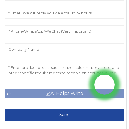
AI Helps Write
Send