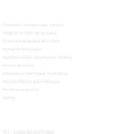
Catégories De Produits
Charnière à engrenage continu
Héliport et filets de sécurité
Porte moustiquaire de métro
transport ferroviaire
Système solaire à panneaux solaires
Ferme de scène
Dissipateur thermique / Radiateur
Module/Pièces automatiques
Fenêtres et portes
Autres
Contactez-Nous
Tél. : 0086 18145770882