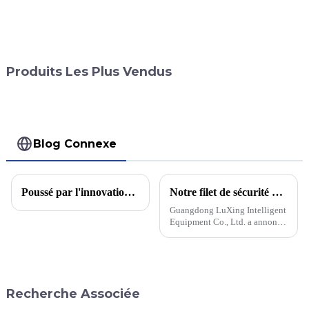
Produits Les Plus Vendus
Blog Connexe
Poussé par l'innovation, à la tête d'une nouvelle ère de production industrielle d'aluminium
Notre filet de sécurité a grandement amélioré la sécurité de l'héliport
Guangdong LuXing Intelligent
Equipment Co., Ltd. a annoncé
des avancées significatives en
matière de sécurité des
héliports grâce à sa technologie
innovante de filet de sécurité.
Ce nouveau système améliore
Recherche Associée
la sécurité globale des
héliports.