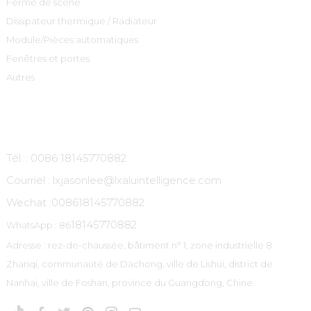
Ferme de scène
Dissipateur thermique / Radiateur
Module/Pièces automatiques
Fenêtres et portes
Autres
Contactez-Nous
Tél. : 0086 18145770882
Courriel : lxjasonlee@lxaluintelligence.com
Wechat :
008618145770882
18145770882
WhatsApp : 86
Adresse : rez-de-chaussée, bâtiment n° 1, zone industrielle 8
Zhanqi, communauté de Dachong, ville de Lishui, district de
Nanhai, ville de Foshan, province du Guangdong, Chine.