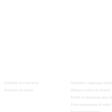
Information
Catégories De Produits
Actualités de l'entreprise
Charnière à engrenage conti
Actualités du secteur
Héliport et filets de sécurité
Profilé en aluminium pour hé
Porte moustiquaire de métro
Transport ferroviaire