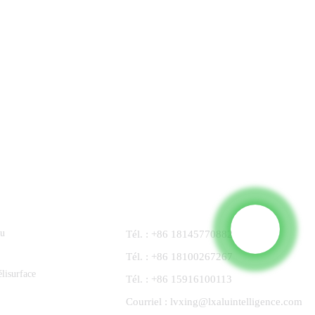
Contactez-Nous
nu
Tél. : +86 18145770882
Tél. : +86 18100267267
lisurface
Tél. : +86 15916100113
Courriel : lvxing@lxaluintelligence.com