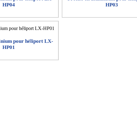
HP04
HP03
inium pour héliport LX-
HP01