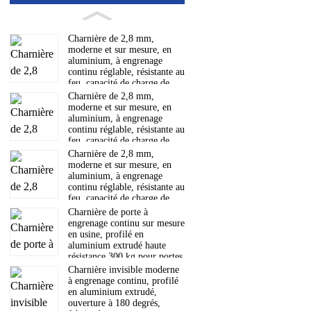
Charnière de 2,8 mm,
moderne et sur mesure, en
aluminium, à engrenage
continu réglable, résistante au
feu, capacité de charge de
300 kg, ouverture à 180
Charnière de 2,8 mm,
degrés.
moderne et sur mesure, en
aluminium, à engrenage
continu réglable, résistante au
feu, capacité de charge de
300 kg, ouverture à 180
Charnière de 2,8 mm,
degrés.
moderne et sur mesure, en
aluminium, à engrenage
continu réglable, résistante au
feu, capacité de charge de
300 kg, ouverture à 180
Charnière de porte à
degrés.
engrenage continu sur mesure
en usine, profilé en
aluminium extrudé haute
résistance 300 kg pour portes
d'entrée commerciales
Charnière invisible moderne
à engrenage continu, profilé
en aluminium extrudé,
ouverture à 180 degrés,