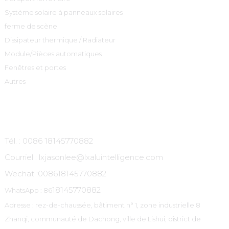
Système solaire à panneaux solaires
ferme de scène
Dissipateur thermique / Radiateur
Module/Pièces automatiques
Fenêtres et portes
Autres
Contactez-Nous
Tél. : 0086 18145770882
Courriel : lxjasonlee@lxaluintelligence.com
Wechat :
008618145770882
18145770882
WhatsApp : 86
Adresse : rez-de-chaussée, bâtiment n° 1, zone industrielle 8
Zhanqi, communauté de Dachong, ville de Lishui, district de