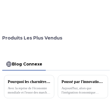
Produits Les Plus Vendus
Blog Connexe
Pourquoi les charnières à engrenage continu sont-elles si populaires ? Après avoir lu cette nouvelle, vous allez devoir revoir votre perception des charnières !
Poussé par l'innovation, à la tête d'une nouvelle ère de production industrielle d'aluminium
Avec la reprise de l'économie
Aujourd'hui, alors que
mondiale et l'essor des marchés
l'intégration économique
émergents, les profilés en
mondiale et la concurrence
aluminium sont privilégiés en
industrielle deviennent de plus
raison de leurs excellentes
en plus féroces, l'industrie
propriétés telles que la légèreté,
manufacturière chinoise