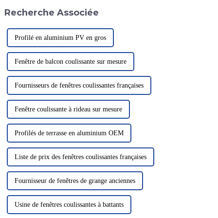
la haute résistance et la
promeut constamment la
Recherche Associée
résistance à la corrosion...
modernisation et la
transformation industrielles
avec ...
Profilé en aluminium PV en gros
Fenêtre de balcon coulissante sur mesure
Fournisseurs de fenêtres coulissantes françaises
Fenêtre coulissante à rideau sur mesure
Profilés de terrasse en aluminium OEM
Liste de prix des fenêtres coulissantes françaises
Fournisseur de fenêtres de grange anciennes
Usine de fenêtres coulissantes à battants