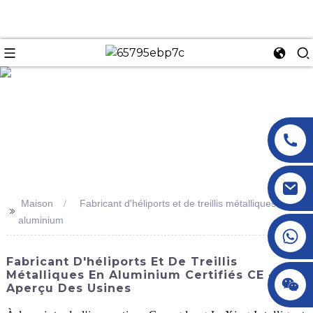
n
Maison
Fabricant d'héliports et de treillis métalliques en
>>
aluminium
+86 18145770882
Fabricant D'héliports Et De Treillis
Métalliques En Aluminium Certifiés CE -
+86 18145770882
Aperçu Des Usines