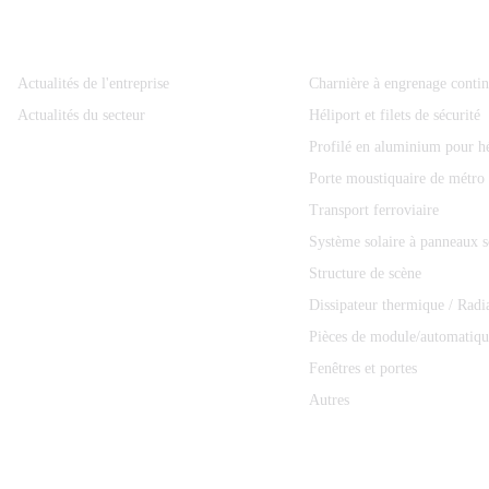
Information
Catégories De Produits
Actualités de l'entreprise
Charnière à engrenage conti
Actualités du secteur
Héliport et filets de sécurité
Profilé en aluminium pour hé
Porte moustiquaire de métro
Transport ferroviaire
Système solaire à panneaux s
Structure de scène
Dissipateur thermique / Radi
Pièces de module/automatiqu
Fenêtres et portes
Autres