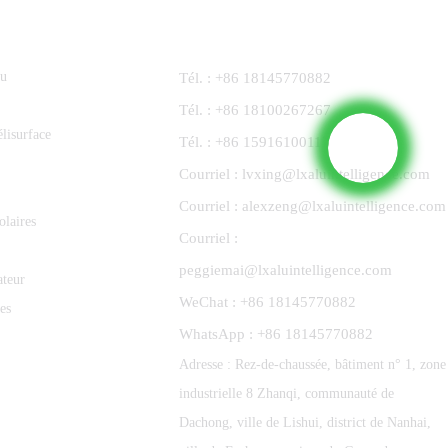
Contactez-Nous
nu
Tél. : +86 18145770882
Tél. : +86 18100267267
lisurface
Tél. : +86 15916100113
Courriel : lvxing@lxaluintelligence.com
Courriel : alexzeng@lxaluintelligence.com
olaires
Courriel :
peggiemai@lxaluintelligence.com
ateur
WeChat : +86 18145770882
es
WhatsApp : +86 18145770882
Adresse : Rez-de-chaussée, bâtiment n° 1, zone
industrielle 8 Zhanqi, communauté de
Dachong, ville de Lishui, district de Nanhai,