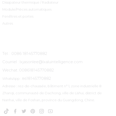
Dissipateur thermique / Radiateur
Module/Pièces automatiques
Fenêtres et portes
Autres
Contactez-Nous
Tél. : 0086 18145770882
Courriel : lxjasonlee@lxaluintelligence.com
Wechat :
008618145770882
18145770882
WhatsApp : 86
Adresse : rez-de-chaussée, bâtiment n° 1, zone industrielle 8
Zhanqi, communauté de Dachong, ville de Lishui, district de
Nanhai, ville de Foshan, province du Guangdong, Chine.