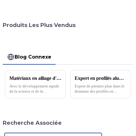
Produits Les Plus Vendus
Blog Connexe
Matériaux en alliage d'aluminium haut de gamme : un choix révolutionnaire pour la construction de ponts
Expert en profilés aluminium et charnières à engrenages continus
Avec le développement rapide
Expert de premier plan dans le
de la science et de la
domaine des profilés en
technologie et l'accélération de
aluminium et des charnières à
l'urbanisation, les ponts, en tant
engrenage continu, l'entreprise
qu'élément important du
vise à améliorer la durabilité et
transport urbain, innovent
les performances de ses
constamment dans leur
produits. Elle est réputée pour
Recherche Associée
conception et leur...
la haute qualité de ses produits.