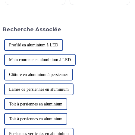
est une charnière en alliage
et assure son mouvement. Elle
d'aluminium haute performance
est largement utilisée pour les
et durable, largement utilisée
portes et fenêtres, les armoires,
pour l'installation de portes
les meubles et d'autres
robustes et industrielles. Ce
domaines. Avec le
Recherche Associée
type de charnière…
développement de la
technologie, ses types et
fonctions ont évolué.
Profilé en aluminium à LED
Main courante en aluminium à LED
Clôture en aluminium à persiennes
Lames de persiennes en aluminium
Toit à persiennes en aluminium
Toit à persiennes en aluminium
Persiennes verticales en aluminium