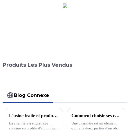
Produits Les Plus Vendus
Blog Connexe
L'usine traite et produit de grandes quantités de charnières à engrenages continus.
Comment choisir ses charnières ? Laquelle est la plus adaptée : charnière à engrenage continu ou charnière traditionnelle ?
La charnière à engrenage
Une charnière est un élément
continu en profilé d'aluminium
qui relie deux parties d'un objet