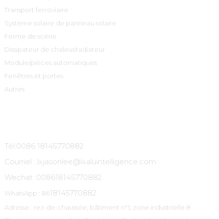
Transport ferroviaire
Système solaire de panneau solaire
Ferme de scène
Dissipateur de chaleur/radiateur
Module/pièces automatiques
Fenêtres et portes
Autres
Contactez-Nous
Tél:0086 18145770882
Courriel : lxjasonlee@lxaluintelligence.com
Wechat :
008618145770882
18145770882
WhatsApp : 86
Adresse : rez-de-chaussée, bâtiment n°1, zone industrielle 8