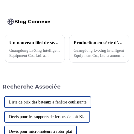
Blog Connexe
Un nouveau filet de sécurité pour héliport améliore la sécurité aérienne
Production en série d'un filet de sécurité pour un projet d'héliport
Guangdong LvXing Intelligent
Guangdong LvXing Intelligent
Equipment Co., Ltd. a
Equipment Co., Ltd. a annoncé
développé un filet de sécurité
la production en série d'un filet
révolutionnaire pour héliports,
de sécurité de pointe
susceptible de révolutionner la
spécialement conçu pour les
sécurité à l'atterrissage des
héliports. Ce produit innovant
hélicoptères. Ce filet
vise à améliorer la sécurité...
Recherche Associée
innovant...
Liste de prix des bateaux à fenêtre coulissante
Devis pour les supports de fermes de toit Kia
Devis pour micromoteurs à rotor plat