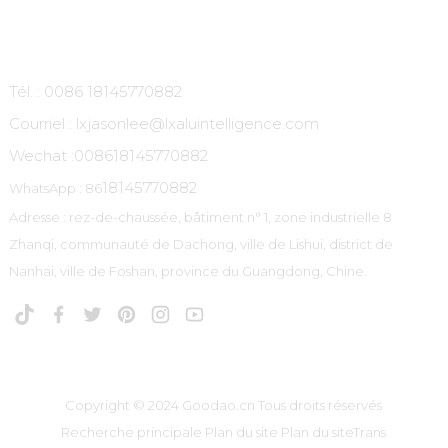
Contactez-Nous
Tél. : 0086 18145770882
Courriel : lxjasonlee@lxaluintelligence.com
Wechat :
008618145770882
18145770882
WhatsApp : 86
Adresse : rez-de-chaussée, bâtiment n° 1, zone industrielle 8
Zhanqi, communauté de Dachong, ville de Lishui, district de
Nanhai, ville de Foshan, province du Guangdong, Chine.
Copyright © 2024 Goodao.cn Tous droits réservés
Recherche principale
Plan du site
Plan du siteTrans