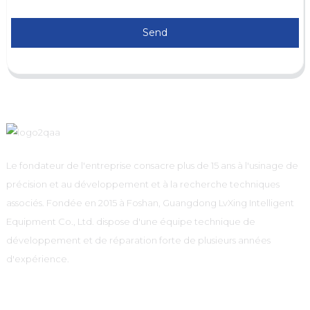
Send
Le fondateur de l'entreprise consacre plus de 15 ans à l'usinage de
précision et au développement et à la recherche techniques
associés. Fondée en 2015 à Foshan, Guangdong LvXing Intelligent
Equipment Co., Ltd. dispose d'une équipe technique de
développement et de réparation forte de plusieurs années
d'expérience.
Information