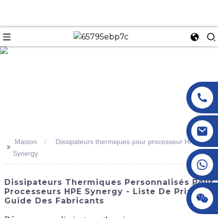
n
Maison
Dissipateurs thermiques pour processeur HPE
>>
Synergy
+86 18145770882
Dissipateurs Thermiques Personnalisés Pour
Processeurs HPE Synergy - Liste De Prix Et
+86 18145770882
Guide Des Fabricants