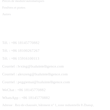
Pièces de module/automatiques
Fenêtres et portes
Autres
Contactez-Nous
Tél. : +86 18145770882
Tél. : +86 18100267267
Tél. : +86 15916100113
Courriel : lvxing@lxaluintelligence.com
Courriel : alexzeng@lxaluintelligence.com
Courriel : peggiemai@lxaluintelligence.com
WeChat : +86 18145770882
WhatsApp : +86 18145770882
Adresse : Rez-de-chaussée, bâtiment n° 1, zone industrielle 8 Zhanqi,