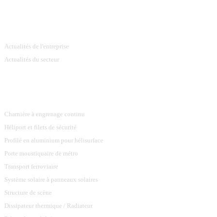
Information
Actualités de l'entreprise
Actualités du secteur
Catégories De Produits
Charnière à engrenage continu
Héliport et filets de sécurité
Profilé en aluminium pour hélisurface
Porte moustiquaire de métro
Transport ferroviaire
Système solaire à panneaux solaires
Structure de scène
Dissipateur thermique / Radiateur