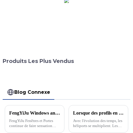
Produits Les Plus Vendus
Blog Connexe
FengYiJu Windows and Doors, un acteur leader sur le marché des fenêtres et portes haut de gamme !
Lorsque des profils en aluminium sont combinés, pensez-vous qu'il s'agit d'un filet de sécurité pour périmètre d'héliport ?
FengYiJu Fenêtres et Portes
Avec l'évolution des temps, les
continue de faire sensation
héliports se multiplient. Les
grâce à son excellente qualité
hélicoptères sont utilisés pour