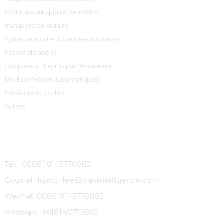
Porte moustiquaire de métro
transport ferroviaire
Système solaire à panneaux solaires
Ferme de scène
Dissipateur thermique / Radiateur
Module/Pièces automatiques
Fenêtres et portes
Autres
Contactez-Nous
Tél. : 0086 18145770882
Courriel : lxjasonlee@lxaluintelligence.com
Wechat :
008618145770882
18145770882
WhatsApp : 86