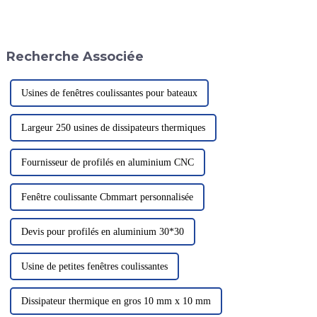
et à ses designs avant-gardistes.
le sauvetage médical et le
L'entreprise utilise l'aluminium
tourisme. Afin de répondre aux
de marque Fenglu, leader du
exigences et à l'acceptation, la
secteur et reconnu pour sa
plupart des héliports…
Recherche Associée
qualité aérospatiale.
Usines de fenêtres coulissantes pour bateaux
Largeur 250 usines de dissipateurs thermiques
Fournisseur de profilés en aluminium CNC
Fenêtre coulissante Cbmmart personnalisée
Devis pour profilés en aluminium 30*30
Usine de petites fenêtres coulissantes
Dissipateur thermique en gros 10 mm x 10 mm