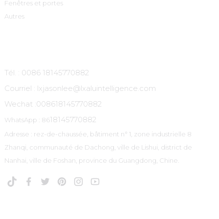
Fenêtres et portes
Autres
Contactez-Nous
Tél. : 0086 18145770882
Courriel : lxjasonlee@lxaluintelligence.com
Wechat :
008618145770882
18145770882
WhatsApp : 86
Adresse : rez-de-chaussée, bâtiment n° 1, zone industrielle 8
Zhanqi, communauté de Dachong, ville de Lishui, district de
Nanhai, ville de Foshan, province du Guangdong, Chine.