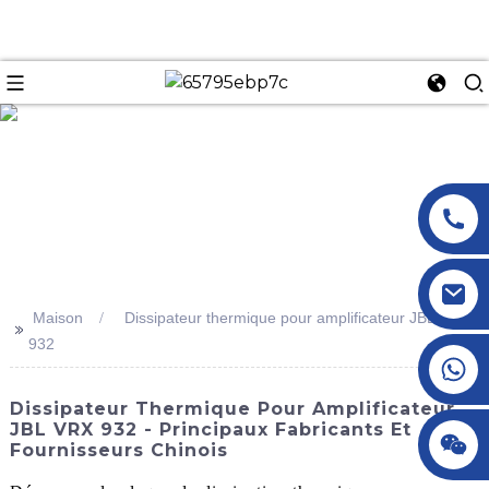
n
Maison
Dissipateur thermique pour amplificateur JBL VRX
>>
932
+86 18145770882
Dissipateur Thermique Pour Amplificateur
JBL VRX 932 - Principaux Fabricants Et
+86 18145770882
Fournisseurs Chinois