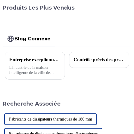
Produits Les Plus Vendus
Blog Connexe
Entreprise exceptionnelle dans la ville de Lishui, ville de Foshan
Contrôle précis des processus de fusion et de coulée d'alliages d'aluminium : une analyse complète de l'introduction de l'alliage d'aluminium 6063.
L'industrie de la maison
intelligente de la ville de
Lishui a ajouté de nouveaux
talents et construira la plus
grande base de portes et
fenêtres intelligentes haut de
gamme du Guangdong
Recherche Associée
Fabricants de dissipateurs thermiques de 180 mm
Fournisseur de dissipateurs thermiques électroniques