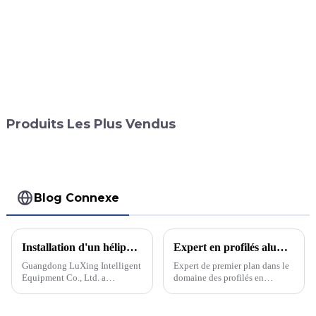
Produits Les Plus Vendus
Blog Connexe
Installation d'un héliport pour hélicoptères sur un navire
Expert en profilés aluminium et charnières à engrenages continus
Guangdong LuXing Intelligent
Expert de premier plan dans le
Equipment Co., Ltd. a
domaine des profilés en
récemment achevé l'installation
aluminium et des charnières à
d'un héliport pour hélicoptères
engrenage continu, l'entreprise
sur son navire, marquant ainsi
vise à améliorer la durabilité et