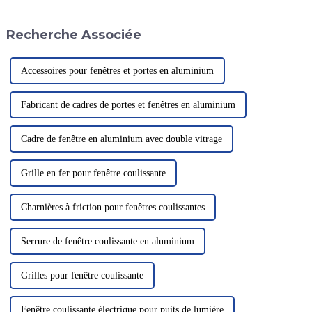
une étape importante pour
les performances de ses
l'entreprise. L'installation de
produits. Elle est réputée pour
Recherche Associée
l'héliport sur le navire...
la haute qualité de ses produits.
Accessoires pour fenêtres et portes en aluminium
Fabricant de cadres de portes et fenêtres en aluminium
Cadre de fenêtre en aluminium avec double vitrage
Grille en fer pour fenêtre coulissante
Charnières à friction pour fenêtres coulissantes
Serrure de fenêtre coulissante en aluminium
Grilles pour fenêtre coulissante
Fenêtre coulissante électrique pour puits de lumière