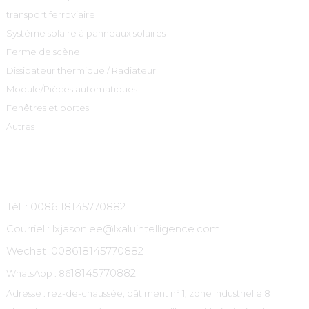
transport ferroviaire
Système solaire à panneaux solaires
Ferme de scène
Dissipateur thermique / Radiateur
Module/Pièces automatiques
Fenêtres et portes
Autres
Contactez-Nous
Tél. : 0086 18145770882
Courriel : lxjasonlee@lxaluintelligence.com
Wechat :
008618145770882
18145770882
WhatsApp : 86
Adresse : rez-de-chaussée, bâtiment n° 1, zone industrielle 8