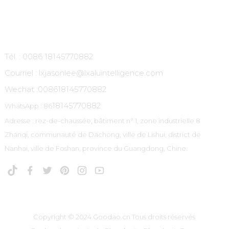
Contactez-Nous
Tél. : 0086 18145770882
Courriel : lxjasonlee@lxaluintelligence.com
Wechat :
008618145770882
18145770882
WhatsApp : 86
Adresse : rez-de-chaussée, bâtiment n° 1, zone industrielle 8
Zhanqi, communauté de Dachong, ville de Lishui, district de
Nanhai, ville de Foshan, province du Guangdong, Chine.
Copyright © 2024 Goodao.cn Tous droits réservés