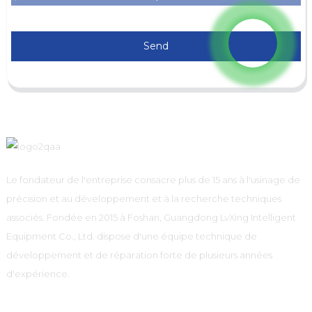
Send
Le fondateur de l'entreprise consacre plus de 15 ans à l'usinage de
précision et au développement et à la recherche techniques
associés. Fondée en 2015 à Foshan, Guangdong LvXing Intelligent
Equipment Co., Ltd. dispose d'une équipe technique de
développement et de réparation forte de plusieurs années
d'expérience.