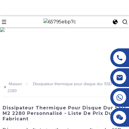
n
Maison
Dissipateur thermique pour disque dur SSD M2
>>
2280
+86 18145770882
Dissipateur Thermique Pour Disque Dur SSD
M2 2280 Personnalisé - Liste De Prix Du
+86 18145770882
Fabricant