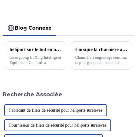
Blog Connexe
héliport sur le toit en aluminium
Lorsque la charnière à engrenage continu rencontre la porte coupe-feu ultra-large, peut-elle défier le succès ?
Guangdong LuXing Intelligent
Charnière à engrenage continu,
Equipment Co., Ltd. a
la plus grande du marché à
récemment présenté sa
l'heure actuelle, offre des
nouvelle hélisurface en
performances exceptionnelles.
aluminium sur le toit, conçue
Elle offre notamment une
pour offrir une zone
excellente résistance à la
d'atterrissage et de décollage
corrosion, à l'eau et au feu.
Recherche Associée
sûre et efficace pour les
hélicoptères. Le...
Fabricant de filets de sécurité pour héliports surélevés
Fournisseur de filets de sécurité pour héliports surélevés