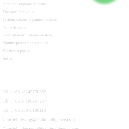
Porte moustiquaire de métro
Transport ferroviaire
Système solaire de panneau solaire
Ferme de scène
Dissipateur de chaleur/radiateur
Module/pièces automatiques
Fenêtres et portes
Autres
Contactez-Nous
Tél. : +86 18145770882
Tél. : +86 18100267267
Tél. : +86 15916100113
Courriel : lvxing@lxaluintelligence.com
Courriel : alexzeng@lxaluintelligence.com