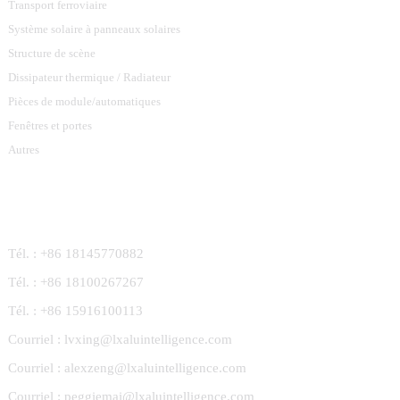
Transport ferroviaire
Système solaire à panneaux solaires
Structure de scène
Dissipateur thermique / Radiateur
Pièces de module/automatiques
Fenêtres et portes
Autres
Contactez-Nous
Tél. : +86 18145770882
Tél. : +86 18100267267
Tél. : +86 15916100113
Courriel : lvxing@lxaluintelligence.com
Courriel : alexzeng@lxaluintelligence.com
Courriel : peggiemai@lxaluintelligence.com