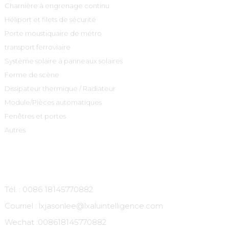
Charnière à engrenage continu
Héliport et filets de sécurité
Porte moustiquaire de métro
transport ferroviaire
Système solaire à panneaux solaires
Ferme de scène
Dissipateur thermique / Radiateur
Module/Pièces automatiques
Fenêtres et portes
Autres
Contactez-Nous
Tél. : 0086 18145770882
Courriel : lxjasonlee@lxaluintelligence.com
Wechat :
008618145770882