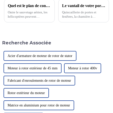
Quel est le plan de construction de l'héliport ?
Le vantail de votre porte tombe ? Les charnières s'abîment facilement ? Bruit à l'ouverture et à la fermeture ? La charnière à engrenage continu résout tous les problèmes !
Outre le sauvetage aérien, les
Quincaillerie de portes et
hélicoptères peuvent
fenêtres, la charnière à
également servir de moyens de
engrenage continu est
tourisme aérien, offrant aux
indispensable à tous les foyers.
touristes une excellente
Son marché mondial est
occasion de surplomber Pékin.
immense et elle est un
Un journaliste a appris que
accessoire de décoration très
Recherche Associée
Pékin…
prisé. Comparées aux
charnières traditionnelles…
Acier d'armature de moteur de rotor de stator
Moteur à rotor extérieur de 45 mm
Moteur à rotor 400v
Fabricant d'enroulements de rotor de moteur
Rotor extérieur du moteur
Matrice en aluminium pour rotor de moteur