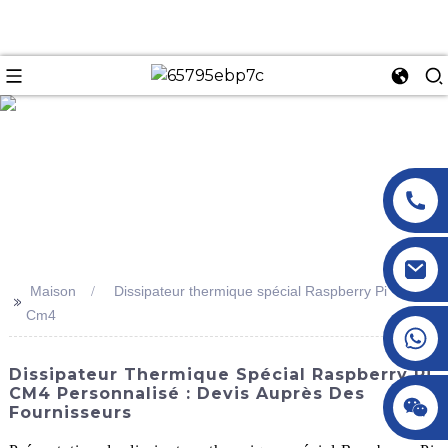
n
Maison
Dissipateur thermique spécial Raspberry Pi
>>
Cm4
+86 18145770882
Dissipateur Thermique Spécial Raspberry Pi
CM4 Personnalisé : Devis Auprès Des
+86 18145770882
Fournisseurs