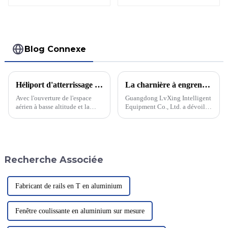
Blog Connexe
Héliport d'atterrissage pour hélicoptères de taille personnalisée
La charnière à engrenage continu révolutionnaire transforme la conception des portes
Avec l'ouverture de l'espace
Guangdong LvXing Intelligent
aérien à basse altitude et la
Equipment Co., Ltd. a dévoilé
demande croissante de
sa charnière à engrenage
sauvetage médical aérien,
continu révolutionnaire, une
l'installation d'aires
avancée majeure dans la
d'atterrissage pour hélicoptères
conception des portes. Cette
dans les villes et les
technologie de charnière de
Recherche Associée
établissements médicaux est
pointe...
devenue de plus en plus
fréquente.
Fabricant de rails en T en aluminium
Fenêtre coulissante en aluminium sur mesure