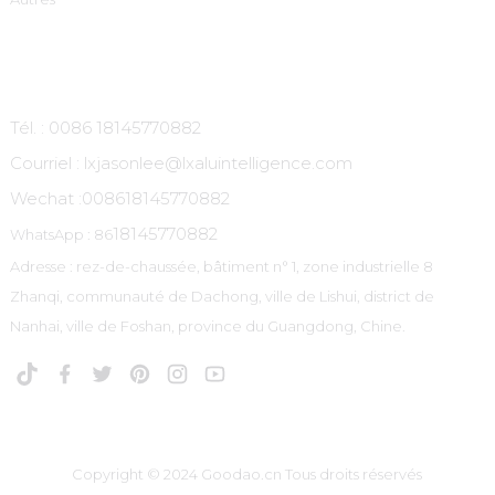
Contactez-Nous
Tél. : 0086 18145770882
Courriel : lxjasonlee@lxaluintelligence.com
Wechat :
008618145770882
18145770882
WhatsApp : 86
Adresse : rez-de-chaussée, bâtiment n° 1, zone industrielle 8
Zhanqi, communauté de Dachong, ville de Lishui, district de
Nanhai, ville de Foshan, province du Guangdong, Chine.
Copyright © 2024 Goodao.cn Tous droits réservés