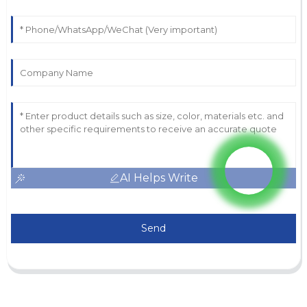
AI Helps Write
Send