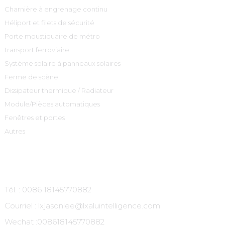
Charnière à engrenage continu
Héliport et filets de sécurité
Porte moustiquaire de métro
transport ferroviaire
Système solaire à panneaux solaires
Ferme de scène
Dissipateur thermique / Radiateur
Module/Pièces automatiques
Fenêtres et portes
Autres
Contactez-Nous
Tél. : 0086 18145770882
Courriel : lxjasonlee@lxaluintelligence.com
Wechat :
008618145770882