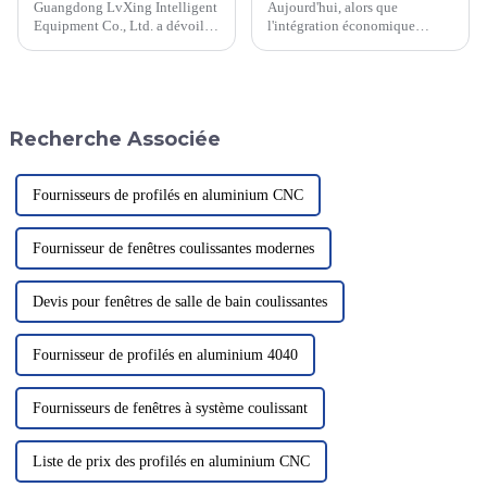
Guangdong LvXing Intelligent
Aujourd'hui, alors que
Equipment Co., Ltd. a dévoilé
l'intégration économique
de nouvelles directives de
mondiale et la concurrence
construction visant à améliorer
industrielle deviennent de plus
la sécurité des héliports. Ces
en plus féroces, l'industrie
directives abordent les aspects
manufacturière chinoise
critiques de la conception et de
promeut constamment la
Recherche Associée
la construction des héliports.
modernisation et la
transformation industrielles
avec ...
Fournisseurs de profilés en aluminium CNC
Fournisseur de fenêtres coulissantes modernes
Devis pour fenêtres de salle de bain coulissantes
Fournisseur de profilés en aluminium 4040
Fournisseurs de fenêtres à système coulissant
Liste de prix des profilés en aluminium CNC