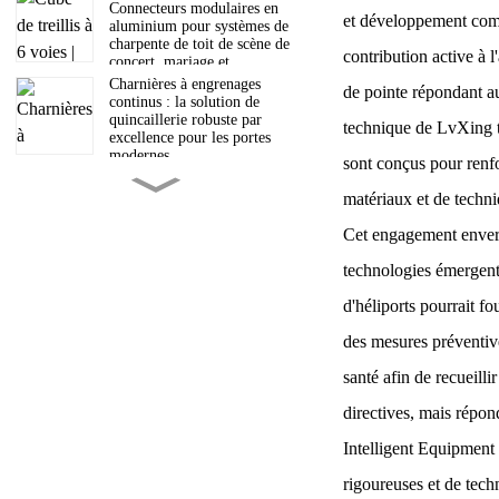
Connecteurs modulaires en
et développement comp
aluminium pour systèmes de
charpente de toit de scène de
contribution active à 
concert, mariage et
exposition
Charnières à engrenages
de pointe répondant au
continus : la solution de
quincaillerie robuste par
technique de LvXing t
excellence pour les portes
modernes
sont conçus pour renfor
Comprendre le processus
matériaux et de techni
d'extrusion de l'aluminium :
un guide complet
Cet engagement envers 
technologies émergente
L'équipe professionnelle de
Guangdong Luxing
d'héliports pourrait fo
Intelligent Equipment Co.,
Ltd. est avec vous.
des mesures préventive
Problème résolu pour les
santé afin de recueill
héliports sur toits :
plateforme d’atterrissage
directives, mais répon
ultra-légère en alliage
d’aluminium
Intelligent Equipment 
Livraison en 40HQ :
Traversée des montagnes et
rigoureuses et de tech
des océans, Luxing Marches