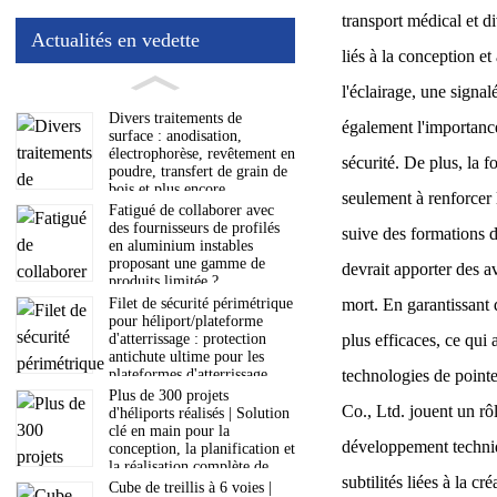
transport médical et 
Actualités en vedette
liés à la conception e
l'éclairage, une signa
Divers traitements de
également l'importance 
surface : anodisation,
électrophorèse, revêtement en
sécurité. De plus, la 
poudre, transfert de grain de
bois et plus encore
seulement à renforcer 
Fatigué de collaborer avec
des fournisseurs de profilés
suive des formations d
en aluminium instables
proposant une gamme de
devrait apporter des a
produits limitée ?
mort. En garantissant 
Filet de sécurité périmétrique
pour héliport/plateforme
plus efficaces, ce qui
d'atterrissage : protection
antichute ultime pour les
technologies de pointe
plateformes d'atterrissage
aéronautiques
Plus de 300 projets
Co., Ltd. jouent un rô
d'héliports réalisés | Solution
clé en main pour la
développement techniq
conception, la planification et
la réalisation complète de
subtilités liées à la 
votre projet
Cube de treillis à 6 voies |