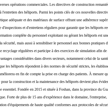
diverses opérations commerciales. Les directives de construction remani
t à l'entretien des héliports. Parmi les points clés de ces nouvelles dire
létique adéquate et des matériaux de surface offrant une adhérence supé
d'inspections et d'entretiens réguliers pour garantir que les héliports res
formation complète du personnel exploitant ou gérant les héliports est un
la sécurité, mais aussi à sensibiliser le personnel aux bonnes pratiques d
e recyclage régulières et participe à des exercices de simulation afin de
vantages considérables dans divers secteurs, notamment celui de la santé
que les héliports répondent à des normes de sécurité strictes, les établis
 améliorera en fin de compte la prise en charge des patients. À mesure qu
 pour la construction et la maintenance des héliports devient plus évid
le essentiel. Fondée en 2015 et située à Foshan, dans la province du Gu
ue. Forte de plus de 15 ans d'expérience dans le domaine, l'entrepris
création d'équipements de haute qualité conformes aux protocoles de sécu