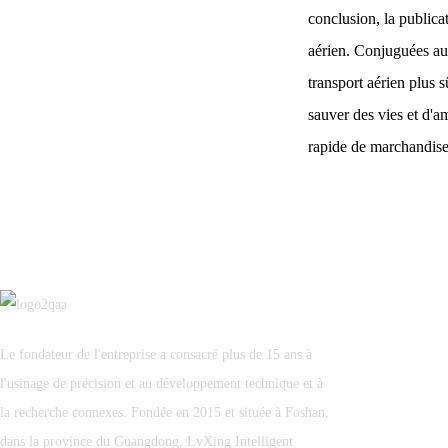
Far | Luxing Smart
conclusion, la publica
Manufacturing navigue à
travers le monde
aérien. Conjuguées aux
transport aérien plus 
sauver des vies et d'am
rapide de marchandise
Le fondateur de l'entreprise a consacré plus de 15 ans à
l'usinage de précision et au développement technique et à
la recherche connexes. Fondée en 2015 et située à Foshan,
dans la province du Guangdong, LvXing Intelligent