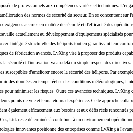
osée de professionnels aux compétences variées et techniques. L'engage
l'amélioration des normes de sécurité du secteur. En se concentrant sur 
x exigences accrues en matière de sécurité et d'efficacité des opérations 
ravaille actuellement au développement d'équipements spécialisés pour 
cer l'intégrité structurelle des héliports tout en garantissant leur confor
ques de fabrication avancés, LvXing vise à proposer des produits capabl
la sécurité et l'innovation va au-delà du simple respect des directives.
s susceptibles d'améliorer encore la sécurité des héliports. Par exemple,
urnir des données en temps réel sur les conditions météorologiques, l'inté
s pour minimiser les risques. Outre ces avancées techniques, LvXing col
ir leurs points de vue et leurs retours d'expérience. Cette approche coll
dent également efficacement aux besoins et aux défis réels rencontrés par
Co., Ltd. reste déterminée à contribuer à un environnement opérationnel 
nologies innovantes positionne des entreprises comme LvXing à l'avant-g