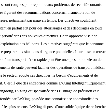
ées sont conçues pour répondre aux problèmes de sécurité courants
ctives figurent des recommandations concernant l'amélioration de
rieure, notamment par mauvais temps. Les directives soulignent
tent en parfait état pour des atterrissages et des décollages en toute
e priorité dans ces nouvelles directives. Cette approche vise non
'exploitation des héliports. Les directives suggèrent que le personnel
 se préparer aux situations d'urgence potentielles. Leur mise en œuvre
, où un transport aérien rapide peut être une question de vie ou de
sements de santé peuvent faciliter des opérations de transport médical
e le secteur adopte ces directives, le besoin d'équipements et de
ent. C'est là que des entreprises comme LvXing Intelligent Equipment
angdong, LvXing est spécialisée dans l'usinage de précision et le
e, fondée par LvXing, possède une connaissance approfondie des
rité les plus récents. LvXing dispose d'une solide équipe de recherche