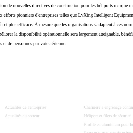
tion de nouvelles directives de construction pour les héliports marque un
 efforts pionniers d'entreprises telles que LvXing Intelligent Equipmen
sûr et plus efficace. À mesure que les organisations s'adaptent à ces nor
éliorer la disponibilité opérationnelle sera largement atteignable, bénéfi
s et de personnes par voie aérienne.
Information
Catégories De Produits
Actualités de l'entreprise
Charnière à engrenage conti
Actualités du secteur
Héliport et filets de sécurité
Profilé en aluminium pour hé