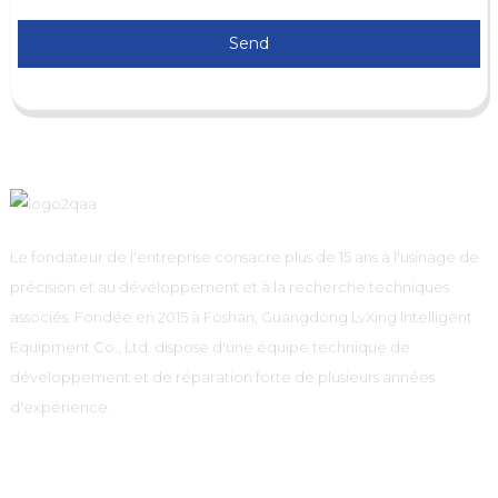
Send
Le fondateur de l'entreprise consacre plus de 15 ans à l'usinage de
précision et au développement et à la recherche techniques
associés. Fondée en 2015 à Foshan, Guangdong LvXing Intelligent
Equipment Co., Ltd. dispose d'une équipe technique de
développement et de réparation forte de plusieurs années
d'expérience.
Information