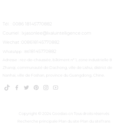
Contactez-Nous
Tél. : 0086 18145770882
Courriel : lxjasonlee@lxaluintelligence.com
Wechat :
008618145770882
18145770882
WhatsApp : 86
Adresse : rez-de-chaussée, bâtiment n° 1, zone industrielle 8
Zhanqi, communauté de Dachong, ville de Lishui, district de
Nanhai, ville de Foshan, province du Guangdong, Chine.
Copyright © 2024 Goodao.cn Tous droits réservés
Recherche principale
Plan du site
Plan du siteTrans