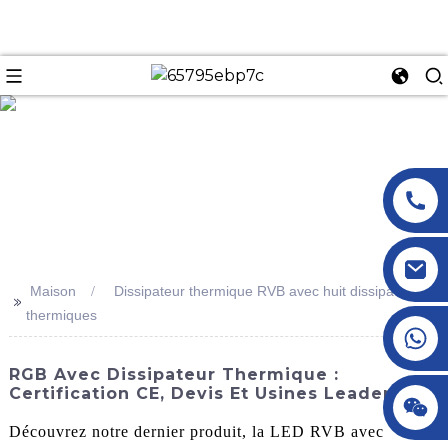
n
Maison
Dissipateur thermique RVB avec huit dissipateurs
>>
thermiques
+86 18145770882
RGB Avec Dissipateur Thermique :
Certification CE, Devis Et Usines Leaders
+86 18145770882
Découvrez notre dernier produit, la LED RVB avec