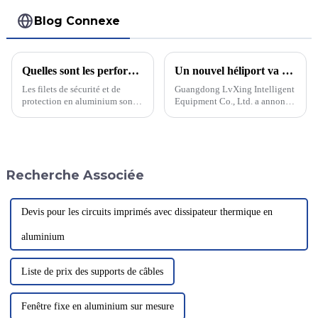
Blog Connexe
Quelles sont les performances des filets de clôture et de sécurité en aluminium ? Sont-ils vraiment si performants ?
Un nouvel héliport va révolutionner le transport aérien urbain
Les filets de sécurité et de
Guangdong LvXing Intelligent
protection en aluminium sont
Equipment Co., Ltd. a annoncé
des filets construits en haute
le lancement d'un nouvel
altitude pour prévenir les
héliport révolutionnaire
chutes, et qui offrent de
destiné à transformer le
nombreuses applications.
transport aérien urbain. Cet
Quelles sont leurs
héliport innovant vise à
Recherche Associée
performances ? Découvrons
améliorer l'accessibilité...
ensemble…
Devis pour les circuits imprimés avec dissipateur thermique en
aluminium
Liste de prix des supports de câbles
Fenêtre fixe en aluminium sur mesure