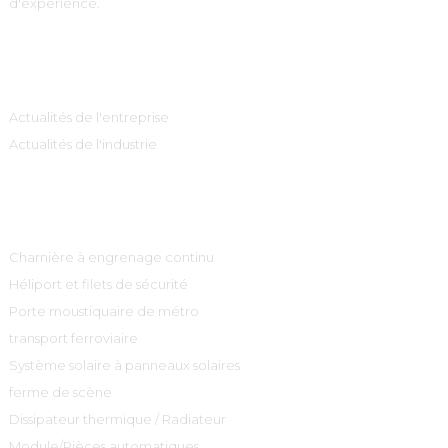
d'expérience.
Information
Actualités de l'entreprise
Actualités de l'industrie
Catégories De Produits
Charnière à engrenage continu
Héliport et filets de sécurité
Porte moustiquaire de métro
transport ferroviaire
Système solaire à panneaux solaires
ferme de scène
Dissipateur thermique / Radiateur
Module/Pièces automatiques