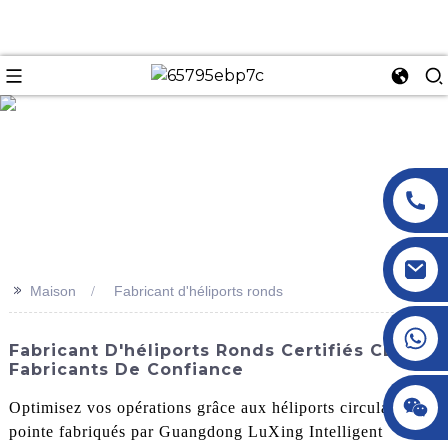
n
>>
Maison
Fabricant d'héliports ronds
+86 18145770882
Fabricant D'héliports Ronds Certifiés CE |
Fabricants De Confiance
+86 18145770882
Optimisez vos opérations grâce aux héliports circulaires de
pointe fabriqués par Guangdong LuXing Intelligent