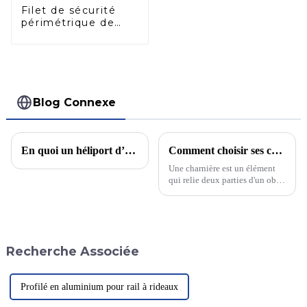
Filet de sécurité
périmétrique de
l'héliport (manuel)
Blog Connexe
En quoi un héliport d’hôpital est-il différent des autres héliports ?
Comment choisir ses charnières ? Laquelle est la plus adaptée : charnière à engrenage continu ou charnière traditionnelle ?
Une charnière est un élément
qui relie deux parties d'un objet
et assure son mouvement. Elle
est largement utilisée pour les
portes et fenêtres, les armoires,
les meubles et d'autres
domaines. Avec le
Recherche Associée
développement de la
technologie, ses types et
fonctions ont évolué.
Profilé en aluminium pour rail à rideaux