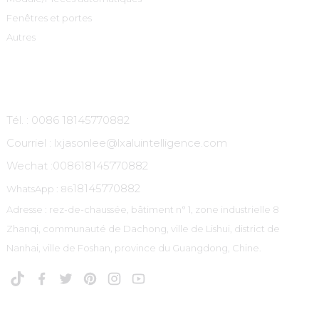
Fenêtres et portes
Autres
Contactez-Nous
Tél. : 0086 18145770882
Courriel : lxjasonlee@lxaluintelligence.com
Wechat :
008618145770882
18145770882
WhatsApp : 86
Adresse : rez-de-chaussée, bâtiment n° 1, zone industrielle 8
Zhanqi, communauté de Dachong, ville de Lishui, district de
Nanhai, ville de Foshan, province du Guangdong, Chine.