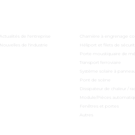
Information
Catégories De Produi
Actualités de l'entreprise
Charnière à engrenage co
Nouvelles de l'industrie
Héliport et filets de sécuri
Porte moustiquaire de mé
Transport ferroviaire
Système solaire à panneau
Pont de scène
Dissipateur de chaleur / ra
Module/Pièces automatiq
Fenêtres et portes
Autres