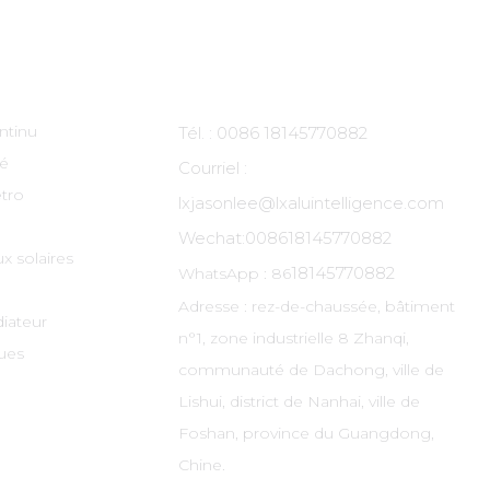
ts
Contactez-Nous
ntinu
Tél. : 0086 18145770882
té
Courriel :
tro
lxjasonlee@lxaluintelligence.com
Wechat:
008618145770882
x solaires
18145770882
WhatsApp : 86
Adresse : rez-de-chaussée, bâtiment
diateur
n°1, zone industrielle 8 Zhanqi,
ues
communauté de Dachong, ville de
Lishui, district de Nanhai, ville de
Foshan, province du Guangdong,
Chine.