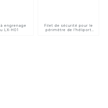
 à engrenage
Filet de sécurité pour le
nu LX-H01
périmètre de l'héliport
(électrique)