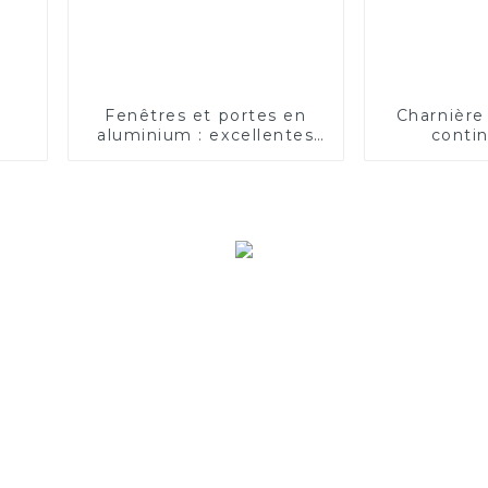
Fenêtres et portes en
Charnière
aluminium : excellentes
conti
en termes d'isolation
thermique et phonique