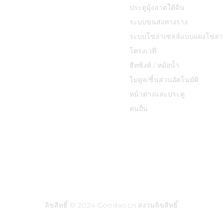
ประตูมุ้งลวดใต้ดิน
ระบบขนส่งทางราง
ระบบโซล่าเซลล์แบบแผงโซล่า
โครงเวที
ฮีทซิงค์ / หม้อน้ำ
โมดูล/ชิ้นส่วนอัตโนมัติ
หน้าต่างและประตู
คนอื่น
ลิขสิทธิ์ © 2024 Goodao.cn สงวนลิขสิทธิ์
ค้นหายอดนิยม
แผนผังเว็บไซต์
แผนผังเว็บไซต์ทรานส์