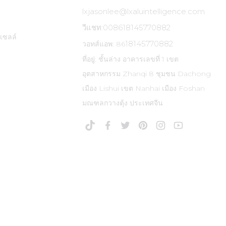
lxjasonlee@lxaluintelligence.com
วีแชท:
008618145770882
เซลล์
18145770882
วอทส์แอพ: 86
ที่อยู่: ชั้นล่าง อาคารเลขที่ 1 เขต
อุตสาหกรรม Zhanqi 8 ชุมชน Dachong
เมือง Lishui เขต Nanhai เมือง Foshan
มณฑลกวางตุ้ง ประเทศจีน