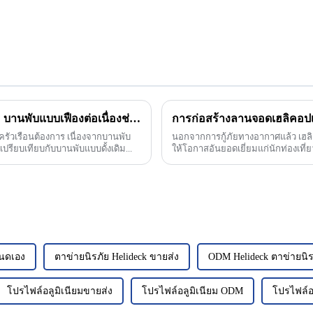
บานประตูหลุด? บานพับเสียหายง่าย? มีเสียงดังเวลาเปิดปิด? บานพับแบบเฟืองต่อเนื่องช่วยแก้ปัญหาได้!
การก่อสร้างลานจอดเฮลิคอป
ครัวเรือนต้องการ เนื่องจากบานพับ
นอกจากการกู้ภัยทางอากาศแล้ว เฮลิค
ปรียบเทียบกับบานพับแบบดั้งเดิม...
ให้โอกาสอันยอดเยี่ยมแก่นักท่องเที่ยว
มี...
หนดเอง
ตาข่ายนิรภัย Helideck ขายส่ง
ODM Helideck ตาข่ายนิร
โปรไฟล์อลูมิเนียมขายส่ง
โปรไฟล์อลูมิเนียม ODM
โปรไฟล์อล