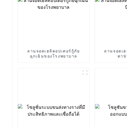
ลานจอดเฮลิคอปเตอร์กู้ภัย
ลานจอดเฮล
ฉุกเฉินของโรงพยาบาล
ตาข่