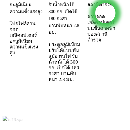
ลานจอด
โ
เฮลิคอปเตอร์
เ
โปรไฟล์ลาน
บนชั้นดาดฟ้า
ส
จอด
ของสถานี
เ
เฮลิคอปเตอร์
ตำรวจ
อะลูมิเนียม
ประตูอลูมิเนียม
ความแข็งแรง
ปรับได้แบบทัน
สูง
สมัย ​​ทนไฟ รับ
น้ำหนักได้ 300
กก. เปิดได้ 180
องศา บานพับ
หนา 2.8 มม.