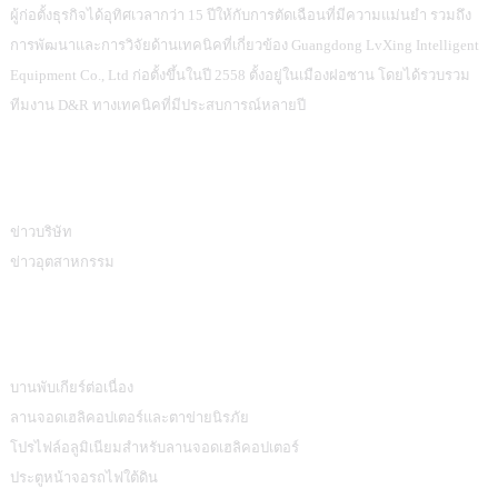
ผู้ก่อตั้งธุรกิจได้อุทิศเวลากว่า 15 ปีให้กับการตัดเฉือนที่มีความแม่นยำ รวมถึง
การพัฒนาและการวิจัยด้านเทคนิคที่เกี่ยวข้อง Guangdong LvXing Intelligent
Equipment Co., Ltd ก่อตั้งขึ้นในปี 2558 ตั้งอยู่ในเมืองฝอซาน โดยได้รวบรวม
ทีมงาน D&R ทางเทคนิคที่มีประสบการณ์หลายปี
ข้อมูล
ข่าวบริษัท
ข่าวอุตสาหกรรม
หมวดหมู่สินค้า
บานพับเกียร์ต่อเนื่อง
ลานจอดเฮลิคอปเตอร์และตาข่ายนิรภัย
โปรไฟล์อลูมิเนียมสำหรับลานจอดเฮลิคอปเตอร์
ประตูหน้าจอรถไฟใต้ดิน