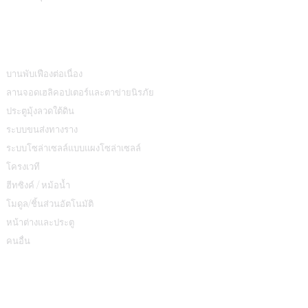
หมวดหมู่สินค้า
บานพับเฟืองต่อเนื่อง
ลานจอดเฮลิคอปเตอร์และตาข่ายนิรภัย
ประตูมุ้งลวดใต้ดิน
ระบบขนส่งทางราง
ระบบโซล่าเซลล์แบบแผงโซล่าเซลล์
โครงเวที
ฮีทซิงค์ / หม้อน้ำ
โมดูล/ชิ้นส่วนอัตโนมัติ
หน้าต่างและประตู
คนอื่น
ติดต่อเรา