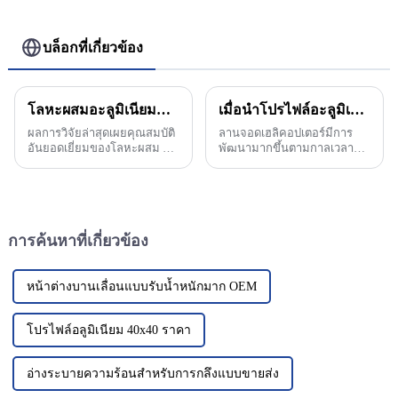
บล็อกที่เกี่ยวข้อง
โลหะผสมอะลูมิเนียมหล่อขึ้นรูปที่มีความแข็งแรงสูงใหม่: วัสดุหลักสำหรับการลดน้ำหนักและปรับปรุงประสิทธิภาพยานยนต์
เมื่อนำโปรไฟล์อะลูมิเนียมมารวมกัน คุณคิดว่าจะเป็น Helideck Perimeter Safety Net หรือไม่?
ผลการวิจัยล่าสุดเผยคุณสมบัติ
ลานจอดเฮลิคอปเตอร์มีการ
อันยอดเยี่ยมของโลหะผสม Al-
พัฒนามากขึ้นตามกาลเวลา
Si-Mg-Mn ในการพัฒนาอย่าง
เฮลิคอปเตอร์ถูกนำมาใช้ใน
ต่อเนื่องของอุตสาหกรรมยาน
ด้านการกู้ภัยทางการแพทย์
ยนต์ การลดน้ำหนักได้กลาย
และการท่องเที่ยว เพื่อให้เป็นไป
เป็นวิธีสำคัญในการปรับปรุง
ตามข้อกำหนดและการยอมรับ
พลังงาน...
ลานจอดเฮลิคอปเตอร์ส่วนใหญ่
การค้นหาที่เกี่ยวข้อง
จึง...
หน้าต่างบานเลื่อนแบบรับน้ำหนักมาก OEM
โปรไฟล์อลูมิเนียม 40x40 ราคา
อ่างระบายความร้อนสำหรับการกลึงแบบขายส่ง