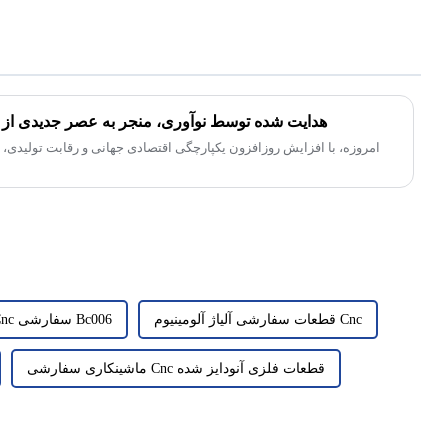
هدایت شده توسط نوآوری، منجر به عصر جدیدی از ت
امروزه، با افزایش روزافزون یکپارچگی اقتصادی جهانی و رقابت تولیدی، 
قطعات سفارشی آلیاژ آلومینیوم Cnc
قطعات تراش Cnc سفارشی Bc006
ماشینکاری سفارشی Cnc قطعات فلزی آنودایز شده