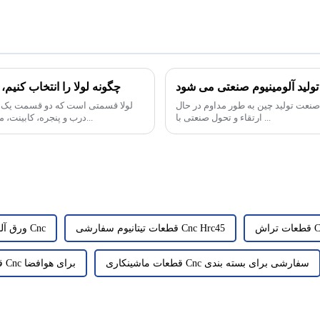
ولید آلومینیوم صنعتی می شود
چگونه لولا را انتخاب کنیم،
صنعت تولید چین به طور مداوم در حال
لولا قسمتی است که دو قسمت یک ج
ارتقاء و تحول صنعتی با ...
درب و پنجره، کابینت، مبلمان و سایر زمینه ها استفاده می شود. با پیشرفت تکنولوژی، انواع آن و فو...
قطعات تیتانیوم سفارشی Cnc Hrc45
ورق آلومینیوم قطعات سفارشی Cnc
قطعات ماشینکاری Cnc سفارشی برای بسته بندی
قطعات آلومینیومی سفارشی Cnc برای هوافضا