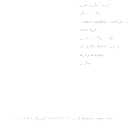
درب اسکرین مترو
ترانزیت ریلی
نل خورشیدی منظومه شمسی
خرپا صحنه
هیت سینک / رادیاتور
ماژول / قطعات اتوماتیک
پنجره ها و درها
دیگران
کپی رایت © 2024 Goodao.cn کلیه حقوق محفوظ است
SitemapTrans
جستجوی برتر
نقشه سایت