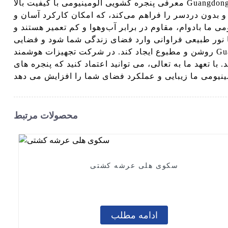
معرفی پنجره کشویی آلومینیومی با کیفیت بالا Guangdong LuXing Intelligent Equipment Co. پنجره های آلومینیومی کشویی شیک و مدرن ما راه حلی عالی برای ایجاد ارتباط
 بدون دردسر را فراهم می‌کند، که امکان کارکرد آسان و
می ما بادوام، مقاوم در برابر آب‌وهوا و کم تعمیر هستند و
تا نور طبیعی فراوانی وارد فضای زندگی شما شود و فضایی
روشن و مطبوع ایجاد کند. در شرکت تجهیزات هوشمند Guangdong LuXing، ما به ارائه کیفیت استثنایی و رضایت مشتری افتخار می کنیم. پنجره های آلومینیومی ما مطابق با
 تعهد ما به تعالی، می توانید اعتماد کنید که پنجره های
محصولات مرتبط
سکوی هلی عرشه کشتی
ادامه مطلب