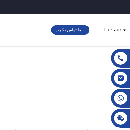
Persian
با ما تماس بگیرید
+86 18145770882
+86 18145770882