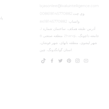
lxjasonlee@lxaluintelligence.com
وی چت:
008618145770882
پا
18145770882
واتساپ: 86
آدرس: طبقه همکف، ساختمان شماره 1،
منطقه صنعتی 8 Zhanqi، جامعه داچونگ،
شهر لیشوی، منطقه نانهای، شهر فوشان،
استان گوانگدونگ، چین.