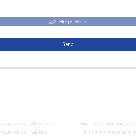
AI Helps Write
Send
Information
Catégories De Produi
Actualités de l'entreprise
Charnière à engrenage co
Actualités de l'industrie
Héliport et filets de sécuri