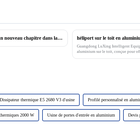
Alliages d'aluminium : un produit industriel polyvalent et un nouveau chapitre dans la technologie de soudage
héliport sur le toit en alumin
Guangdong LuXing Intelligent Equipm
aluminium sur le toit, conçue pour off
hélicoptères. Le...
Dissipateur thermique E5 2680 V3 d'usine
Profilé personnalisé en alum
s thermiques 2000 W
Usine de portes d'entrée en aluminium
Devis 