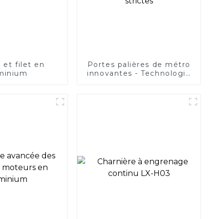
 et filet en
Portes palières de métro
minium
innovantes - Technologie
de pointe Normes de
sécurité strictes