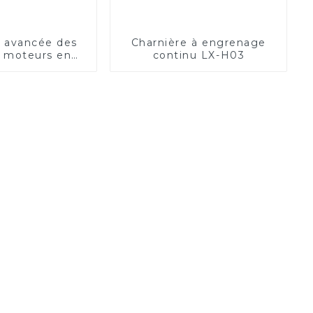
e avancée des
Charnière à engrenage
e moteurs en
continu LX-H03
minium