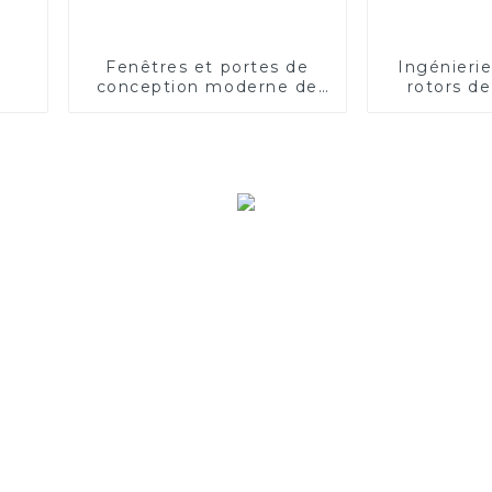
Fenêtres et portes de
Ingénieri
conception moderne de
rotors d
haute qualité
alu