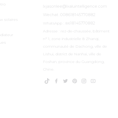
tro
lxjasonlee@lxaluintelligence.com
Wechat :
008618145770882
x solaires
18145770882
WhatsApp : 86
Adresse : rez-de-chaussée, bâtiment
adiateur
n° 1, zone industrielle 8 Zhanqi,
ues
communauté de Dachong, ville de
Lishui, district de Nanhai, ville de
Foshan, province du Guangdong,
Chine.