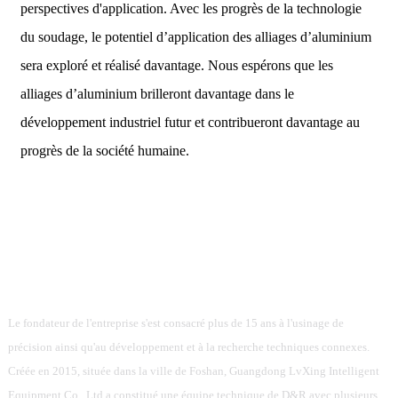
perspectives d'application. Avec les progrès de la technologie
du soudage, le potentiel d’application des alliages d’aluminium
sera exploré et réalisé davantage. Nous espérons que les
alliages d’aluminium brilleront davantage dans le
développement industriel futur et contribueront davantage au
progrès de la société humaine.
Le fondateur de l'entreprise s'est consacré plus de 15 ans à l'usinage de
précision ainsi qu'au développement et à la recherche techniques connexes.
Créée en 2015, située dans la ville de Foshan, Guangdong LvXing Intelligent
Equipment Co., Ltd a constitué une équipe technique de D&R avec plusieurs