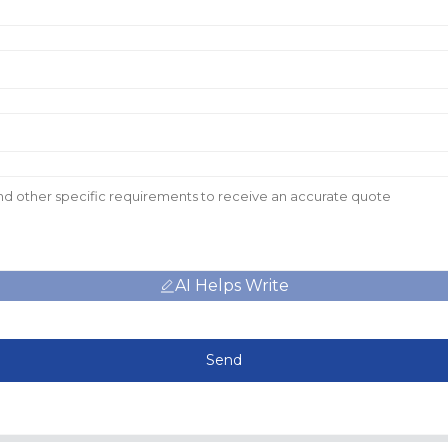
AI Helps Write
Send