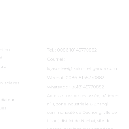
ts
Contactez-Nous
ntinu
Tél. : 0086 18145770882
té
Courriel :
tro
lxjasonlee@lxaluintelligence.com
Wechat :
008618145770882
x solaires
18145770882
WhatsApp : 86
Adresse : rez-de-chaussée, bâtiment
adiateur
n° 1, zone industrielle 8 Zhanqi,
ues
communauté de Dachong, ville de
Lishui, district de Nanhai, ville de
Foshan, province du Guangdong,