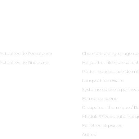
Information
Catégories De Produi
Actualités de l'entreprise
Charnière à engrenage co
Actualités de l'industrie
Héliport et filets de sécuri
Porte moustiquaire de mé
transport ferroviaire
Système solaire à panneau
Ferme de scène
Dissipateur thermique / R
Module/Pièces automatiq
Fenêtres et portes
Autres