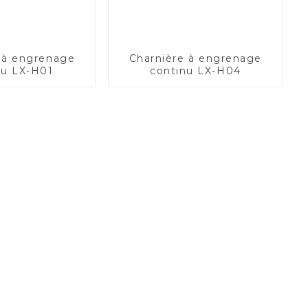
 à engrenage
Charnière à engrenage
nu LX-H01
continu LX-H04