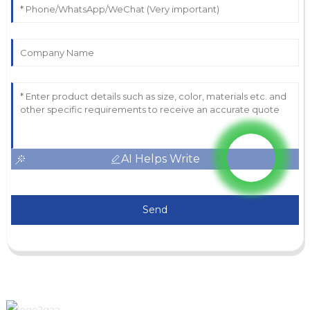
AI Helps Write
Send