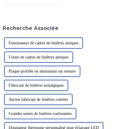
portes palières de sécurité ont
pour mission essentielle
d'assurer la sécurité des
passagers. Derrière chaque
porte se cache l'engagement de
Recherche Associée
nos professionnels de
l'aluminium…
Fournisseurs de cadres de fenêtres antiques
Usines de cadres de fenêtres antiques
Plaque profilée en aluminium sur mesure
Fabricant de fenêtres nostalgiques
Ancien fabricant de fenêtres cintrées
Grandes usines de fenêtres coulissantes
Dissipateur thermique personnalisé pour éclairage LED