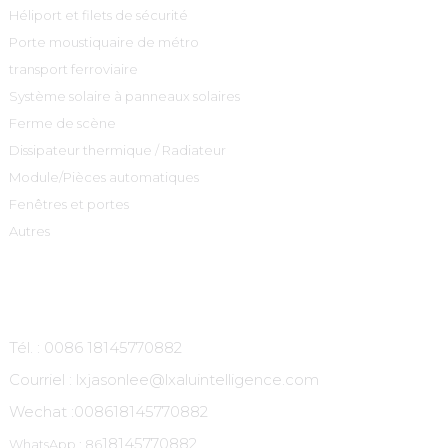
Héliport et filets de sécurité
Porte moustiquaire de métro
transport ferroviaire
Système solaire à panneaux solaires
Ferme de scène
Dissipateur thermique / Radiateur
Module/Pièces automatiques
Fenêtres et portes
Autres
Contactez-Nous
Tél. : 0086 18145770882
Courriel : lxjasonlee@lxaluintelligence.com
Wechat :
008618145770882
18145770882
WhatsApp : 86