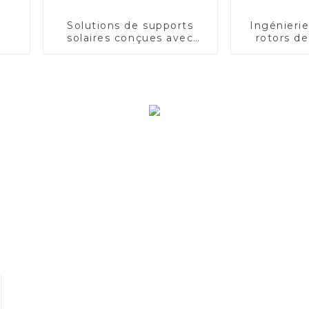
Solutions de supports
Ingénieri
solaires conçues avec
rotors d
précision
alu