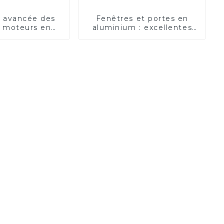
e avancée des
Fenêtres et portes en
e moteurs en
aluminium : excellentes
minium
en termes d'isolation
thermique et phonique