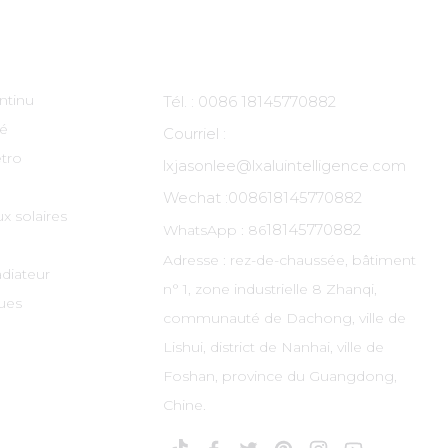
ts
Contactez-Nous
ntinu
Tél. : 0086 18145770882
té
Courriel :
tro
lxjasonlee@lxaluintelligence.com
Wechat :
008618145770882
x solaires
18145770882
WhatsApp : 86
Adresse : rez-de-chaussée, bâtiment
adiateur
n° 1, zone industrielle 8 Zhanqi,
ues
communauté de Dachong, ville de
Lishui, district de Nanhai, ville de
Foshan, province du Guangdong,
Chine.