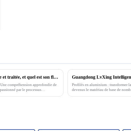
Comment la charnière à engrenage continu est-elle produite et traitée, et quel est son flux de processus ?
e. Une compréhension approfondie de
Profilés en aluminium : transformer l
s passionné par le processus…
devenus le matériau de base de nombreu
de leur excellente ...