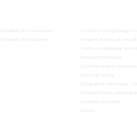
Information
Catégories De Produi
Actualités de l'entreprise
Charnière à engrenage co
Actualités de l'industrie
Héliport et filets de sécuri
Porte moustiquaire de mé
transport ferroviaire
Système solaire à panneau
ferme de scène
Dissipateur thermique / R
Module/Pièces automatiq
Fenêtres et portes
Autres