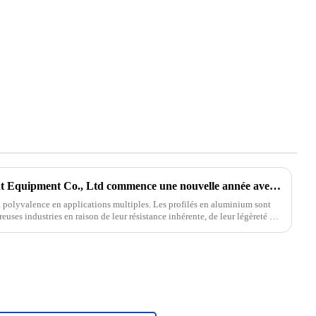
Guangdong LvXing Intelligent Equipment Co., Ltd commence une nouvelle année avec des commandes CNC
a polyvalence en applications multiples. Les profilés en aluminium sont
ses industries en raison de leur résistance inhérente, de leur légèreté et