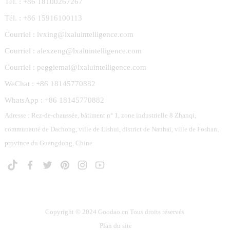
Tél. : +86 18100267267
Tél. : +86 15916100113
Courriel : lvxing@lxaluintelligence.com
Courriel : alexzeng@lxaluintelligence.com
Courriel : peggiemai@lxaluintelligence.com
WeChat : +86 18145770882
WhatsApp : +86 18145770882
Adresse : Rez-de-chaussée, bâtiment n° 1, zone industrielle 8 Zhanqi,
communauté de Dachong, ville de Lishui, district de Nanhai, ville de Foshan,
province du Guangdong, Chine.
Copyright © 2024 Goodao.cn Tous droits réservés
Plan du site