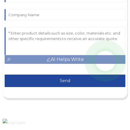
AI Helps Write
Send