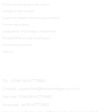
Porte moustiquaire de métro
transport ferroviaire
Système solaire à panneaux solaires
Ferme de scène
Dissipateur thermique / Radiateur
Module/Pièces automatiques
Fenêtres et portes
Autres
Contactez-Nous
Tél. : 0086 18145770882
Courriel : lxjasonlee@lxaluintelligence.com
Wechat :
008618145770882
18145770882
WhatsApp : 86