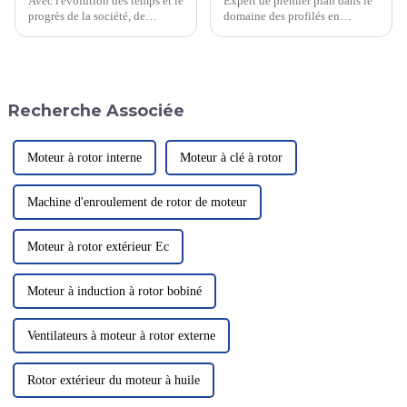
Avec l'évolution des temps et le
Expert de premier plan dans le
progrès de la société, de
domaine des profilés en
nombreux endroits ont été
aluminium et des charnières à
aménagés et utilisés par les
engrenage continu, l'entreprise
gens, comme les immeubles de
vise à améliorer la durabilité et
grande hauteur, et de plus en
les performances de ses
plus d'endroits doivent être
produits. Elle est réputée pour
Recherche Associée
protégés par des mesures de
la haute qualité de ses produits.
sécurité.
Moteur à rotor interne
Moteur à clé à rotor
Machine d'enroulement de rotor de moteur
Moteur à rotor extérieur Ec
Moteur à induction à rotor bobiné
Ventilateurs à moteur à rotor externe
Rotor extérieur du moteur à huile