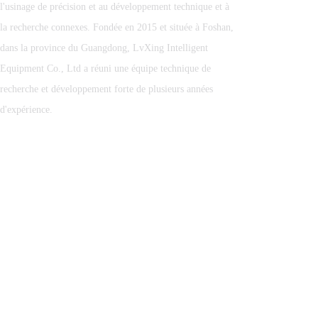
Far | Luxing Smart
l'usinage de précision et au développement technique et à
Manufacturing navigue à
la recherche connexes. Fondée en 2015 et située à Foshan,
travers le monde
dans la province du Guangdong, LvXing Intelligent
Equipment Co., Ltd a réuni une équipe technique de
recherche et développement forte de plusieurs années
d'expérience.