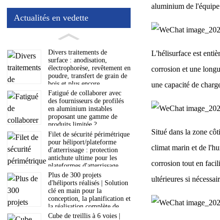
aluminium de l'équipe 
Actualités en vedette
Divers traitements de
L'hélisurface est entiè
surface : anodisation,
électrophorèse, revêtement en
corrosion et une longu
poudre, transfert de grain de
bois et plus encore
une capacité de charge
Fatigué de collaborer avec
des fournisseurs de profilés
en aluminium instables
proposant une gamme de
produits limitée ?
Situé dans la zone côt
Filet de sécurité périmétrique
pour héliport/plateforme
climat marin et de l'hu
d'atterrissage : protection
antichute ultime pour les
corrosion tout en faci
plateformes d'atterrissage
aéronautiques
Plus de 300 projets
ultérieures si nécessair
d'héliports réalisés | Solution
clé en main pour la
conception, la planification et
la réalisation complète de
votre projet
Cube de treillis à 6 voies |