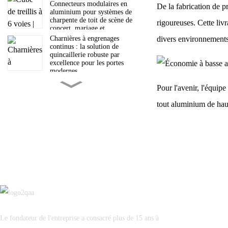
Connecteurs modulaires en
De la fabrication de pr
aluminium pour systèmes de
charpente de toit de scène de
rigoureuses. Cette liv
concert, mariage et
exposition
divers environnements
Charnières à engrenages
continus : la solution de
quincaillerie robuste par
excellence pour les portes
modernes
Pour l'avenir, l'équipe
Comprendre le processus
d'extrusion de l'aluminium :
tout aluminium de haut
un guide complet
L'équipe professionnelle de
Guangdong Luxing
Intelligent Equipment Co.,
Ltd. est avec vous.
Problème résolu pour les
héliports sur toits :
plateforme d’atterrissage
ultra-légère en alliage
d’aluminium
Livraison en 40HQ :
Traversée des montagnes et
Le fondateur de l'entreprise a consacré plus de 15 ans à
des océans, Luxing Marches