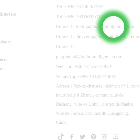
Tél. : +86 18100267267
lisurface
Tél. : +86 15916100113
Courriel : lvxing@lxaluintelligence.com
Courriel : alexzeng@lxaluintelligence.com
olaires
Courriel :
peggiemai@lxaluintelligence.com
ateur
WeChat : +86 18145770882
es
WhatsApp : +86 18145770882
Adresse : Rez-de-chaussée, bâtiment n° 1, zone
industrielle 8 Zhanqi, communauté de
Dachong, ville de Lishui, district de Nanhai,
ville de Foshan, province du Guangdong,
Chine.