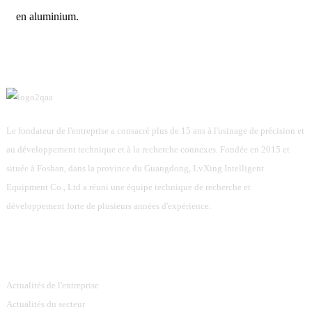
en aluminium.
Le fondateur de l'entreprise a consacré plus de 15 ans à l'usinage de précision et
au développement technique et à la recherche connexes. Fondée en 2015 et
située à Foshan, dans la province du Guangdong, LvXing Intelligent
Equipment Co., Ltd a réuni une équipe technique de recherche et
développement forte de plusieurs années d'expérience.
Information
Actualités de l'entreprise
Actualités du secteur