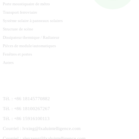
Porte moustiquaire de métro
Transport ferroviaire
Système solaire à panneaux solaires
Structure de scène
Dissipateur thermique / Radiateur
Pièces de module/automatiques
Fenêtres et portes
Autres
Contactez-Nous
Tél. : +86 18145770882
Tél. : +86 18100267267
Tél. : +86 15916100113
Courriel : lvxing@lxaluintelligence.com
Courriel : alexzeng@lxaluintelligence.com