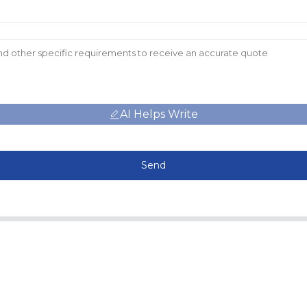
AI Helps Write
Send
Information
Catégories De Produi