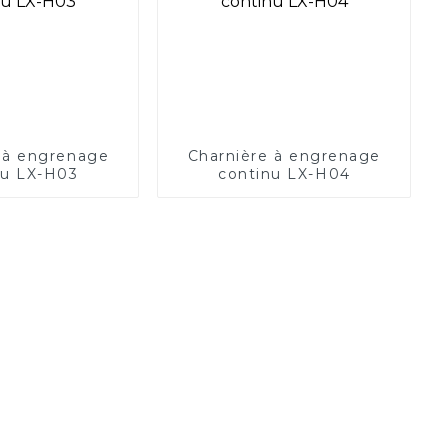
 à engrenage
Charnière à engrenage
nu LX-H03
continu LX-H04