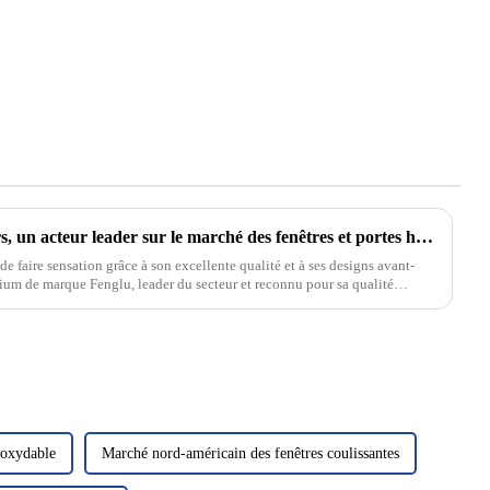
FengYiJu Windows and Doors, un acteur leader sur le marché des fenêtres et portes haut de gamme !
e faire sensation grâce à son excellente qualité et à ses designs avant-
inium de marque Fenglu, leader du secteur et reconnu pour sa qualité
inoxydable
Marché nord-américain des fenêtres coulissantes