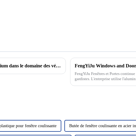
Innovation et application des matériaux en alliage d'aluminium dans le domaine des véhicules à énergie nouvelle
FengYiJu Fenêtres et Portes continue d
gardistes. L'entreprise utilise l'alum
aérospatiale.
lastique pour fenêtre coulissante
Butée de fenêtre coulissante en acier 