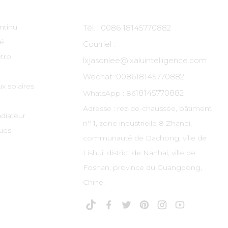
ntinu
Tél. : 0086 18145770882
té
Courriel :
tro
lxjasonlee@lxaluintelligence.com
Wechat :
008618145770882
x solaires
18145770882
WhatsApp : 86
Adresse : rez-de-chaussée, bâtiment
adiateur
n° 1, zone industrielle 8 Zhanqi,
ues
communauté de Dachong, ville de
Lishui, district de Nanhai, ville de
Foshan, province du Guangdong,
Chine.