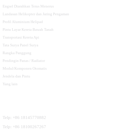
Engsel Diarahkan Terus Menerus
Landasan Helikopter dan Jaring Pengaman
Profil Aluminium Helipad
Pintu Layar Kereta Bawah Tanah
Transportasi Kereta Api
Tata Surya Panel Surya
Rangka Panggung
Pendingin Panas / Radiator
Modul/Komponen Otomatis
Jendela dan Pintu
Yang lain
Hubungi Kami
Telp: +86 18145770882
Telp: +86 18100267267