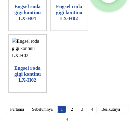
Engsel roda
Engsel roda
gigi kontinu
gigi kontinu
LX-H01
LX-H02
Engsel roda
gigi kontinu
LX-H02
Pertama
Sebelumnya
1
2
3
4
Berikutnya
Ter
4