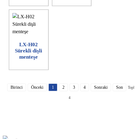
LX-H02
Sürekli dişli
menteşe
Birinci
Önceki
1
2
3
4
Sonraki
Son
Toplam
4