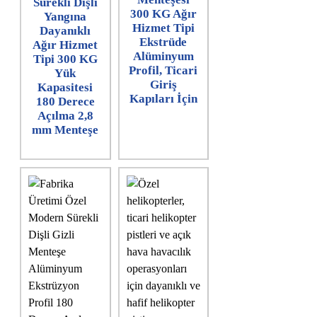
Sürekli Dişli
300 KG Ağır
Yangına
Hizmet Tipi
Dayanıklı
Ekstrüde
Ağır Hizmet
Alüminyum
Tipi 300 KG
Profil, Ticari
Yük
Giriş
Kapasitesi
Kapıları İçin
180 Derece
Açılma 2,8
mm Menteşe