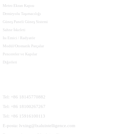
Metro Ekran Kapısı
Demiryolu Taşımacılığı
Güneş Paneli Güneş Sistemi
Sahne İskeleti
Isı Emici / Radyatör
Modül/Otomatik Parçalar
Pencereler ve Kapılar
Diğerleri
Bize Ulaşın
Tel: +86 18145770882
Tel: +86 18100267267
Tel: +86 15916100113
E-posta: lvxing@lxaluintelligence.com