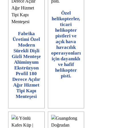
Özel
helikopterler,
ticari
helikopter
Fabrika
pistleri ve
Üretimi Özel
açık hava
Modern
havacılık
Sürekli Dişli
operasyonları
Gizli Menteşe
için dayanıklı
Alüminyum
ve hafif
Ekstrüzyon
helikopter
Profil 180
pisti.
Derece Açılır
Ağır Hizmet
Tipi Kapı
Menteşesi