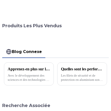
Produits Les Plus Vendus
Blog Connexe
Apprenez-en plus sur les charnières à engrenages continus. Laissez-vous séduire par ces pièces de quincaillerie !
Quelles sont les performances des filets de clôture et de sécurité en aluminium ? Sont-ils vraiment si performants ?
Avec le développement des
Les filets de sécurité et de
sciences et des technologies et
protection en aluminium sont
l'amélioration continue du
des filets construits en haute
niveau de vie, les charnières à
altitude pour prévenir les
engrenage continu suscitent un
chutes, et qui offrent de
intérêt croissant. Certains
nombreuses applications.
commerçants traditionnels…
Quelles sont leurs
Recherche Associée
performances ? Découvrons
ensemble…