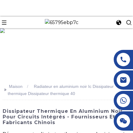
n
Maison
Radiateur en aluminium noir Ic Dissipateur
>>
thermique Dissipateur thermique 40
+86 18145770882
Dissipateur Thermique En Aluminium Noir
Pour Circuits Intégrés - Fournisseurs Et
+86 18145770882
Fabricants Chinois