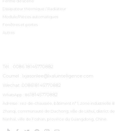
Ferme de scène
Dissipateur thermique / Radiateur
Module/Pièces automatiques
Fenêtres et portes
Autres
Contactez-Nous
Tél. : 0086 18145770882
Courriel : lxjasonlee@lxaluintelligence.com
Wechat :
008618145770882
18145770882
WhatsApp : 86
Adresse : rez-de-chaussée, bâtiment n° 1, zone industrielle 8
Zhanqi, communauté de Dachong, ville de Lishui, district de
Nanhai, ville de Foshan, province du Guangdong, Chine.