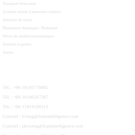
Transport ferroviaire
Système solaire à panneaux solaires
Structure de scène
Dissipateur thermique / Radiateur
Pièces de module/automatiques
Fenêtres et portes
Autres
Contactez-Nous
Tél. : +86 18145770882
Tél. : +86 18100267267
Tél. : +86 15916100113
Courriel : lvxing@lxaluintelligence.com
Courriel : alexzeng@lxaluintelligence.com